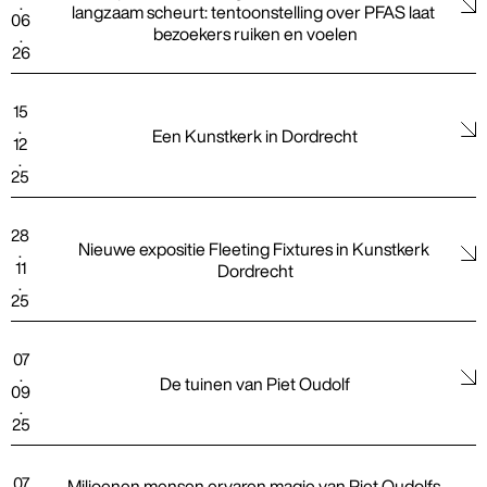
.
langzaam scheurt: tentoonstelling over PFAS laat 
06
bezoekers ruiken en voelen
.
26
15
.
Een Kunstkerk in Dordrecht
12
.
25
28
Nieuwe expositie Fleeting Fixtures in Kunstkerk 
.
11
Dordrecht
.
25
07
.
De tuinen van Piet Oudolf
09
.
25
07
Miljoenen mensen ervaren magie van Piet Oudolfs 