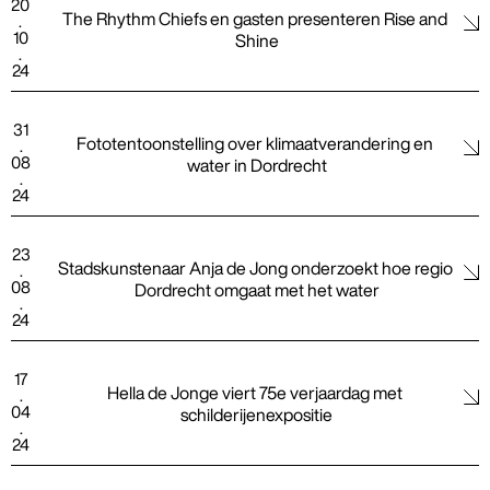
20
The Rhythm Chiefs en gasten presenteren Rise and 
.
10
Shine
.
24
31
Fototentoonstelling over klimaatverandering en 
.
08
water in Dordrecht
.
24
23
Stadskunstenaar Anja de Jong onderzoekt hoe regio 
.
08
Dordrecht omgaat met het water
.
24
17
Hella de Jonge viert 75e verjaardag met 
.
04
schilderijenexpositie
.
24