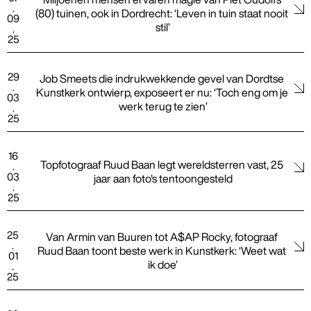
.
(80) tuinen, ook in Dordrecht: ‘Leven in tuin staat nooit 
09
stil’
.
25
29
Job Smeets die indrukwekkende gevel van Dordtse 
.
Kunstkerk ontwierp, exposeert er nu: ‘Toch eng om je 
03
werk terug te zien’
.
25
16
Topfotograaf Ruud Baan legt wereldsterren vast, 25 
.
03
jaar aan foto's tentoongesteld
.
25
25
Van Armin van Buuren tot A$AP Rocky, fotograaf 
.
Ruud Baan toont beste werk in Kunstkerk: ‘Weet wat 
01
ik doe’
.
25