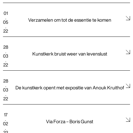
01
.
Verzamelen om tot de essentie te komen
05
.
22
28
.
Kunstkerk bruist weer van levenslust
03
.
22
28
.
De kunstkerk opent met expositie van Anouk Kruithof
03
.
22
17
.
Via Forza – Boris Gunst
02
.
22