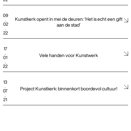
09
Kunstkerk opent in mei de deuren: ‘Het is echt een gift 
.
02
aan de stad’
.
22
17
.
Vele handen voor Kunstwerk
01
.
22
13
.
Project Kunstkerk: binnenkort boordevol cultuur!
07
.
21