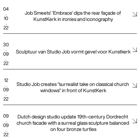
04
Job Smeets’ ‘Embrace’ dips the rear façade of 
.
10
KunstKerk in ironies and iconography
.
22
30
.
Sculptuur van Studio Job vormt gevel voor Kunstkerk
09
.
22
12
Studio Job creates "surrealist take on classical church 
.
09
windows" in front of KunstKerk
.
22
09
Dutch design studio update 19th-century Dordrecht 
.
church facade with a surreal glass sculpture balanced 
09
on four bronze turtles
.
22