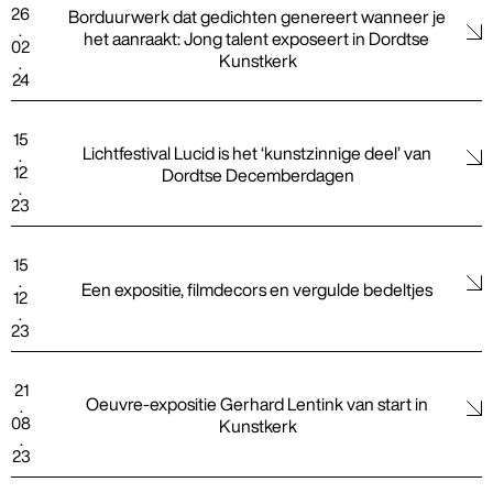
26
Borduurwerk dat gedichten genereert wanneer je 
.
het aanraakt: Jong talent exposeert in Dordtse 
02
Kunstkerk
.
24
15
Lichtfestival Lucid is het ‘kunstzinnige deel’ van 
.
12
Dordtse Decemberdagen
.
23
15
.
Een expositie, filmdecors en vergulde bedeltjes 
12
.
23
21
Oeuvre-expositie Gerhard Lentink van start in 
.
08
Kunstkerk
.
23