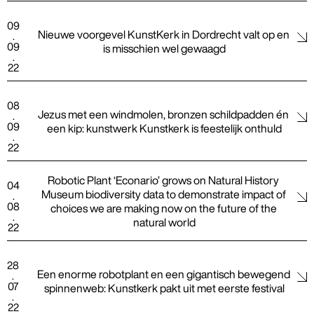
09
Nieuwe voorgevel KunstKerk in Dordrecht valt op en 
.
09
is misschien wel gewaagd
.
22
08
Jezus met een windmolen, bronzen schildpadden én 
.
09
een kip: kunstwerk Kunstkerk is feestelijk onthuld
.
22
Robotic Plant ‘Econario’ grows on Natural History 
04
Museum biodiversity data to demonstrate impact of 
.
08
choices we are making now on the future of the 
.
natural world
22
28
Een enorme robotplant en een gigantisch bewegend 
.
07
spinnenweb: Kunstkerk pakt uit met eerste festival
.
22