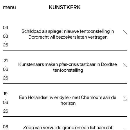
menu
04
Schildpad als spiegel: nieuwe tentoonstelling in 
.
08
Dordrecht wil bezoekers laten vertragen
.
26
21
Kunstenaars maken pfas-crisis tastbaar in Dordtse 
.
06
tentoonstelling
.
26
19
Een Hollandse rivieridylle - met Chemours aan de 
.
06
horizon
.
26
08
Zeep van vervuilde grond en een lichaam dat 