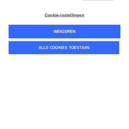
Cookie-instellingen
WEIGEREN
ALLE COOKIES TOESTAAN
wij leren van de schildp
adres
Museumstraat 65
3311 XP, Dordrecht