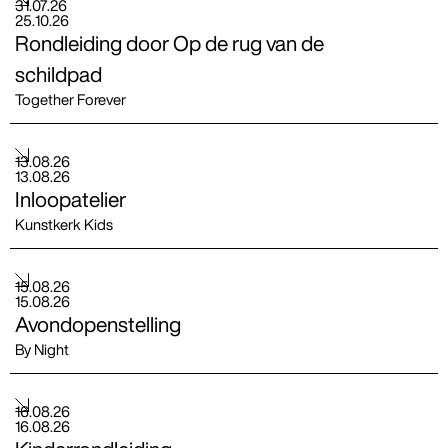
31
.
07
.
26
25
.
10
.
26
Rondleiding door Op de rug van de
schildpad
Together Forever
13
.
08
.
26
13
.
08
.
26
Inloopatelier
Kunstkerk Kids
15
.
08
.
26
15
.
08
.
26
Avondopenstelling
By Night
16
.
08
.
26
16
.
08
.
26