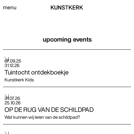
menu
upcoming events
07
.
09
.
25
31
.
12
.
26
Tuintocht ontdekboekje
Kunstkerk Kids
31
.
07
.
26
25
.
10
.
26
OP DE RUG VAN DE SCHILDPAD
Wat kunnen wij leren van de schildpad?