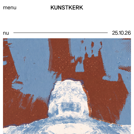
menu
nu
25
.
10
.
26
Word nu lid en schrijf je in, zo blijf je op de
hoogte van het laatste nieuws en steun je ons.
schrijf je in