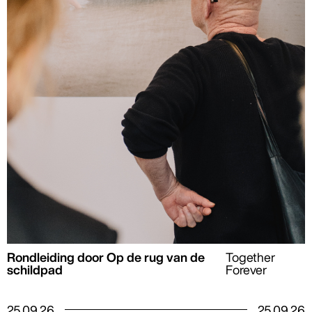
Rondleiding door Op de rug van de
Together
schildpad
Forever
25
.
09
.
26
25
.
09
.
26