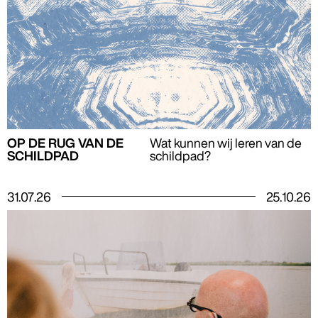
OP DE RUG VAN DE
Wat kunnen wij leren van de
SCHILDPAD
schildpad?
31
.
07
.
26
25
.
10
.
26