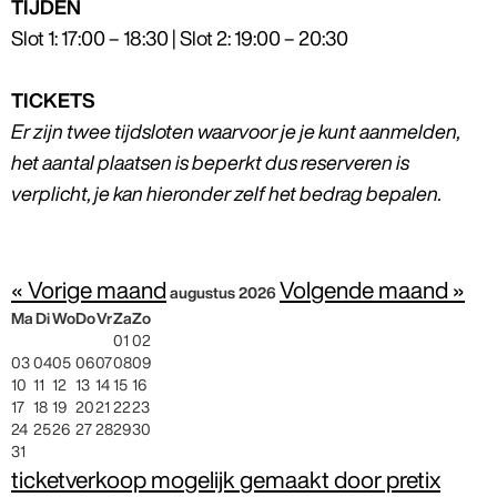
TIJDEN
Slot 1: 17:00 – 18:30 | Slot 2: 19:00 – 20:30
TICKETS
Er zijn twee tijdsloten waarvoor je je kunt aanmelden,
het aantal plaatsen is beperkt dus reserveren is
verplicht, je kan hieronder zelf het bedrag bepalen.
« Vorige maand
Volgende maand »
augustus 2026
Ma
Di
Wo
Do
Vr
Za
Zo
01
02
03
04
05
06
07
08
09
10
11
12
13
14
15
16
17
18
19
20
21
22
23
24
25
26
27
28
29
30
31
ticketverkoop mogelijk gemaakt door pretix