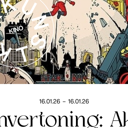
16
.
01
.
26
–
16
.
01
.
26
mvertoning: A