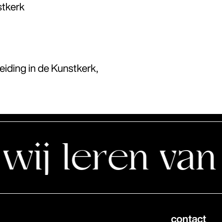
stkerk
leiding in de Kunstkerk,
ren van de s
contact