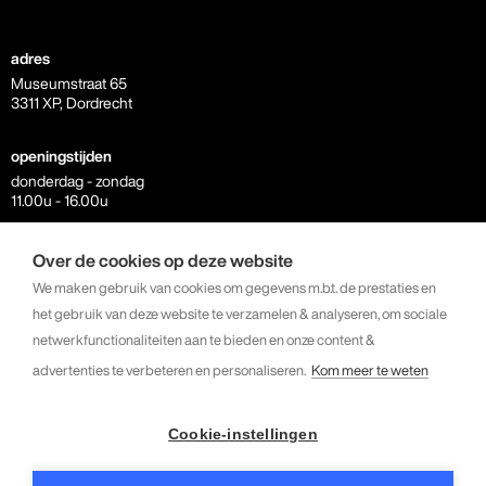
adres
Museumstraat 65
3311 XP, Dordrecht
openingstijden
donderdag - zondag
11.00u - 16.00u
contact
Over de cookies op deze website
info@kunstkerk.com
We maken gebruik van cookies om gegevens m.b.t. de prestaties en
+31 6 23 07 81 64
het gebruik van deze website te verzamelen & analyseren, om sociale
netwerkfunctionaliteiten aan te bieden en onze content &
volg ons
advertenties te verbeteren en personaliseren.
Kom meer te weten
instagram
facebook
linkedin
Cookie-instellingen
youtube