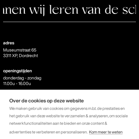
en wij leren van de schi
adres
Museumstraat 65
3311 XP, Dordrecht
openingstijden
donderdag - zondag
11.00u - 16.00u
contact
Over de cookies op deze website
info@kunstkerk.com
We maken gebruik van cookies om gegevens m.b.t. de prestaties en
+31 6 23 07 81 64
het gebruik van deze website te verzamelen & analyseren, om sociale
netwerkfunctionaliteiten aan te bieden en onze content &
volg ons
advertenties te verbeteren en personaliseren.
Kom meer te weten
instagram