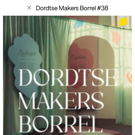
menu
Dordtse Makers Borrel #38