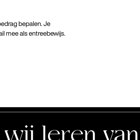
 bedrag bepalen. Je
il mee als entreebewijs.
eren van de s