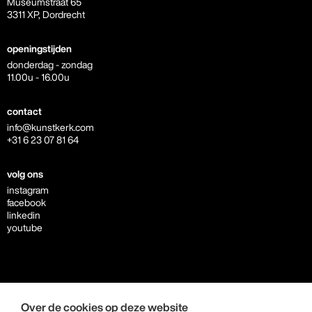
Museumstraat 65
3311 XP, Dordrecht
openingstijden
donderdag - zondag
11.00u - 16.00u
contact
info@kunstkerk.com
+31 6 23 07 81 64
volg ons
instagram
facebook
linkedin
youtube
beleidsplan
cookies
Over de cookies op deze website