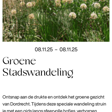
08
.
11
.
25
–
08
.
11
.
25
Groene
Stadswandeling
Ontsnap aan de drukte en ontdek het groene gezicht
van Dordrecht. Tijdens deze speciale wandeling struin
je met een gids langs sfeervolle hofjes, verborgen